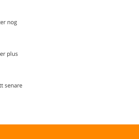
ter nog
yer plus
tt senare