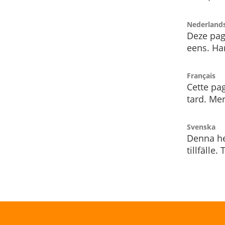
Nederland
Deze pag
eens. Har
Français
Cette pag
tard. Me
Svenska
Denna he
tillfälle