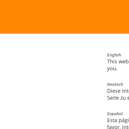
English
This webs
you.
Deutsch
Diese Int
Seite zu
Español
Esta pág
favor, i